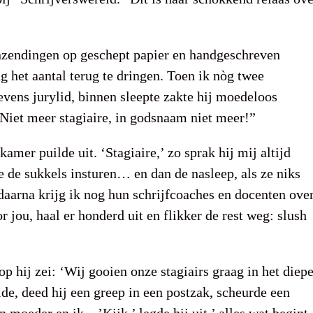
inzendingen op geschept papier en handgeschreven
 het aantal terug te dringen. Toen ik nòg twee
vens jurylid, binnen sleepte zakte hij moedeloos
“Niet meer stagiaire, in godsnaam niet meer!”
mer puilde uit. ‘Stagiaire,’ zo sprak hij mij altijd
e de sukkels insturen… en dan de nasleep, als ze niks
daarna krijg ik nog hun schrijfcoaches en docenten ove
 jou, haal er honderd uit en flikker de rest weg: slush
op hij zei: ‘Wij gooien onze stagiairs graag in het diep
lde, deed hij een greep in een postzak, scheurde een