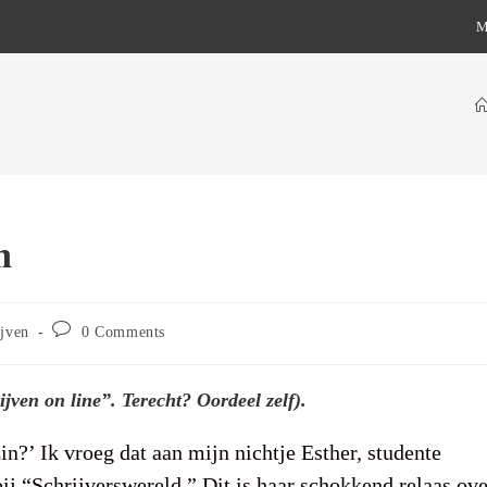
M
n
Post
ijven
0 Comments
comments:
jven on line”. Terecht? Oordeel zelf).
in?’ Ik vroeg dat aan mijn nichtje Esther, studente
bij “Schrijverswereld.” Dit is haar schokkend relaas ove