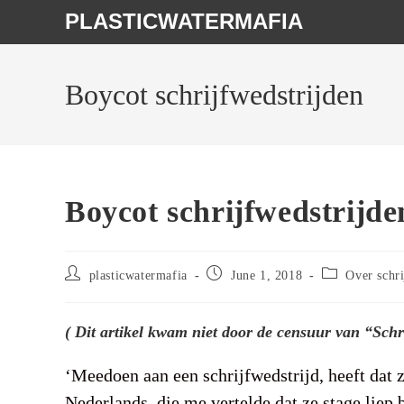
Skip
PLASTICWATERMAFIA
to
content
Boycot schrijfwedstrijden
Boycot schrijfwedstrijde
Post
Post
Post
plasticwatermafia
June 1, 2018
Over schr
author:
published:
category:
( Dit artikel kwam niet door de censuur van “Schri
‘Meedoen aan een schrijfwedstrijd, heeft dat z
Nederlands, die me vertelde dat ze stage liep 