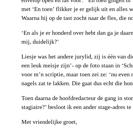
envelop open en las voor: ‘ En toen gingen m’n
met ‘En toen’ flikker je er gelijk uit en alle
Waarna hij op de tast zocht naar de fles, die n
‘En als je er honderd over hebt dan ga je daarm
mij, duidelijk?’
Liesje was het andere jurylid, zij is één van d
een leuk meisje zijn’- op de foto staan in ‘Sc
voor m’n scriptie, maar toen zei ze: ‘nu even n
nagels zat te lakken. Die gaat dus echt die ho
Toen daarna de hoofdredacteur de gang in sto
stagiaire?’ besloot ik een ander stage-adres te
Met vriendelijke groet,