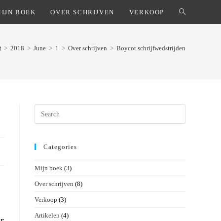
IJN BOEK
OVER SCHRIJVEN
VERKOOP
TOGGLE
WEBSITE
>
2018
>
June
>
1
>
Over schrijven
>
Boycot schrijfwedstrijden
SEARCH
Press
Escape
to
close
Categories
the
search
Mijn boek
(3)
panel.
Over schrijven
(8)
Verkoop
(3)
Artikelen
(4)
r