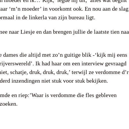
 moeder en ik…’Kijk,’ legde hij uit,’ alles wat begint
s waar ‘m’n moeder’ in voorkomt ook. En nou aan de slag
ormaal in de linkerla van zijn bureau ligt.
ee naar Liesje en dan brengen jullie de laatste tien naa
ie dames die altijd met zo’n guitige blik -‘kijk mij eens
hrijverswereld’. Ik had haar om een interview gevraagd
iet, schatje, druk, druk, druk,’ terwijl ze verdomme d’r
nderd inzendingen niet stuk voor stuk bekijken.
rmde en riep:’Waar is verdomme die fles gebleven
 zoeken.