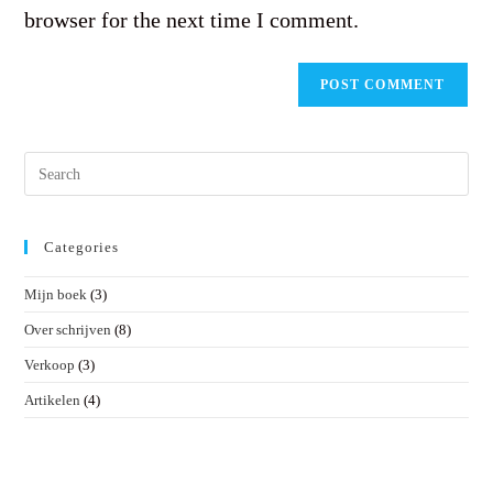
browser for the next time I comment.
Pres
Esc
to
clos
Categories
the
sear
Mijn boek
(3)
pane
Over schrijven
(8)
Verkoop
(3)
Artikelen
(4)