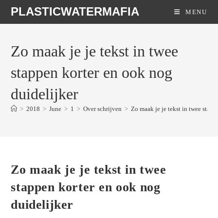
Skip
PLASTICWATERMAFIA
MENU
to
content
Zo maak je je tekst in twee
stappen korter en ook nog
duidelijker
>
2018
>
June
>
1
>
Over schrijven
>
Zo maak je je tekst in twee stapp
Zo maak je je tekst in twee
stappen korter en ook nog
duidelijker