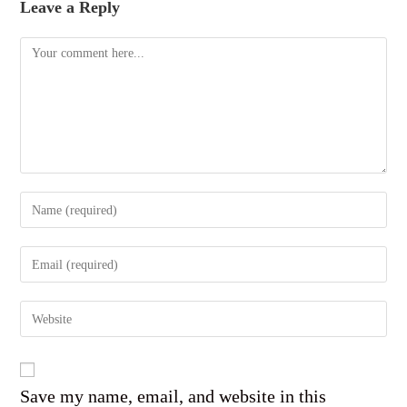
Leave a Reply
Comment
Enter
your
name
Enter
or
your
username
email
to
Enter
address
comment
your
to
website
comment
URL
(optional)
Save my name, email, and website in this