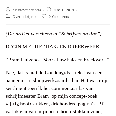
Post
Post
plasticwatermafia
June 1, 2018
author:
published:
Post
Post
Over schrijven
0 Comments
category:
comments:
(Dit artikel verscheen in “Schrijven on line”)
BEGIN MET HET HAK- EN BREEKWERK.
“Bram Hulzebos. Voor al uw hak- en breekwerk.”
Nee, dat is niet de Goudengids – tekst van een
aannemer in sloopwerkzaamheden. Het was mijn
sentiment toen ik het commentaar las van
schrijfmeester Bram op mijn concept-boek,
vijftig hoofdstukken, driehonderd pagina’s. Bij
wat ik één van mijn beste hoofdstukken vond,