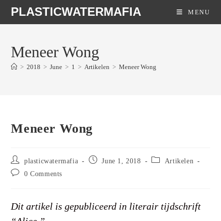
Skip
PLASTICWATERMAFIA
MENU
to
content
Meneer Wong
>
2018
>
June
>
1
>
Artikelen
>
Meneer Wong
Meneer Wong
Post
Post
Post
plasticwatermafia
June 1, 2018
Artikelen
author:
published:
category:
Post
0 Comments
comments:
Dit artikel is gepubliceerd in literair tijdschrift