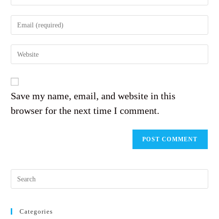
your
name
Enter
or
your
username
email
to
Enter
address
comment
your
to
website
comment
URL
(optional)
Save my name, email, and website in this
browser for the next time I comment.
Pres
Esc
to
clos
Categories
the